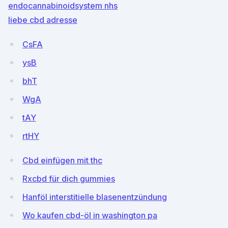
endocannabinoidsystem nhs
liebe cbd adresse
CsFA
ysB
bhT
WgA
tAY
rtHY
Cbd einfügen mit thc
Rxcbd für dich gummies
Hanföl interstitielle blasenentzündung
Wo kaufen cbd-öl in washington pa