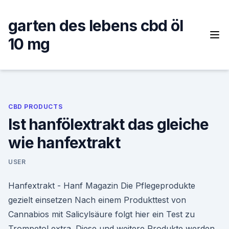
Skip
to
garten des lebens cbd öl
content
10 mg
CBD PRODUCTS
Ist hanfölextrakt das gleiche
wie hanfextrakt
USER
Hanfextrakt - Hanf Magazin Die Pflegeprodukte
gezielt einsetzen Nach einem Produkttest von
Cannabios mit Salicylsäure folgt hier ein Test zu
Trompetol extra. Diese und weitere Produkte werden