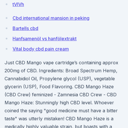
tVlVh
Cbd international mansion in peking
Bartells cbd
Hanfsamenöl vs hanfölextrakt
Vital body cbd pain cream
Just CBD Mango vape cartridge’s containing approx
200mg of CBD. Ingredients: Broad Spectrum Hemp,
Cannabidiol Oil, Propylene glycol (USP), vegetable
glycerin (USP), Food Flavoring. CBD Mango Haze
(CBD Crew) feminized - Zamnesia CBD Crew - CBD
Mango Haze: Stunningly high CBD level. Whoever
coined the saying "good medicine must have a bitter
taste" was utterly mistaken! CBD Mango Haze is a
medically highly valuable strain, but boasts with a