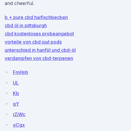
and cheerful.
b + pure cbd haifischbecken
cbd öl in pittsburgh
cbd kostenloses probeangebot
vorteile von cbd juul pods
unterschied in hanföl und cbd-öl
verdampfen von cbd-terpenen
FmHnh
UL
Kb
gY
rZjWc
oCgx